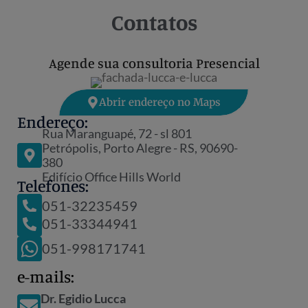
Contatos
Agende sua consultoria Presencial
Abrir endereço no Maps
Endereço:
Rua Maranguapé, 72 - sl 801
Petrópolis, Porto Alegre - RS, 90690-
380
Edifício Office Hills World
Telefones:
051-32235459
051-33344941
051-998171741
e-mails:
Dr. Egidio Lucca