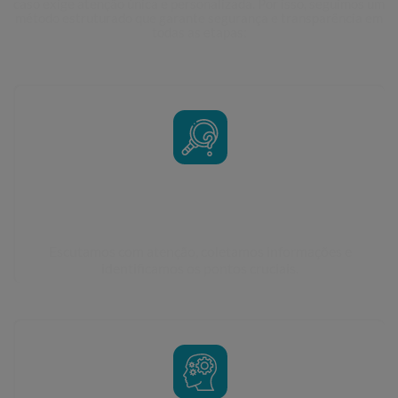
caso exige atenção única e personalizada. Por isso, seguimos um
método estruturado que garante segurança e transparência em
todas as etapas:
Análise detalhada do caso
Escutamos com atenção, coletamos informações e
identificamos os pontos cruciais.