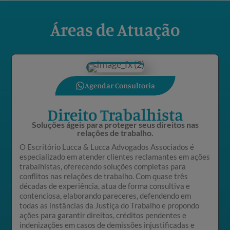
Áreas de Atuação
Agendar Consultoria
Direito Trabalhista
Soluções ágeis para proteger seus direitos nas
relações de trabalho.
O Escritório Lucca & Lucca Advogados Associados é
especializado em atender clientes reclamantes em ações
trabalhistas, oferecendo soluções completas para
conflitos nas relações de trabalho. Com quase três
décadas de experiência, atua de forma consultiva e
contenciosa, elaborando pareceres, defendendo em
todas as instâncias da Justiça do Trabalho e propondo
ações para garantir direitos, créditos pendentes e
indenizações em casos de demissões injustificadas e