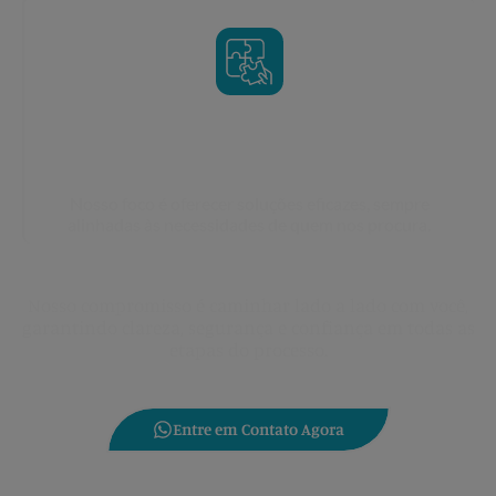
Resultados concretos
Nosso foco é oferecer soluções eficazes, sempre
alinhadas às necessidades de quem nos procura.
Nosso compromisso é caminhar lado a lado com você,
garantindo clareza, segurança e confiança em todas as
etapas do processo.
Entre em Contato Agora