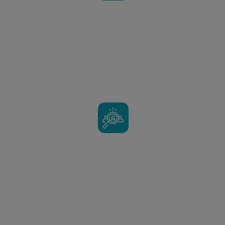
Definição da estratégia
Estudamos a melhor solução jurídica de acordo com a
situação do cliente.
Acompanhamento próximo
Mantemos o cliente informado a cada passo, com clareza
e transparência.